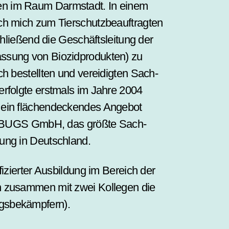
en im Raum Darmstadt. In einem
h mich zum Tier­schutz­beauftragten
schließend die Geschäfts­­leitung der
sung von Biozid­­produkten) zu
h bestellten und vereidigten Sach­
erfolgte erstmals im Jahre 2004
ein flächen­d­eckendes Angebot
ie BUGS GmbH, das größte Sach­­
fung in Deutschland.
izierter Ausbildung im Bereich der
ch zusammen mit zwei Kollegen die
s­­bekämpfern).