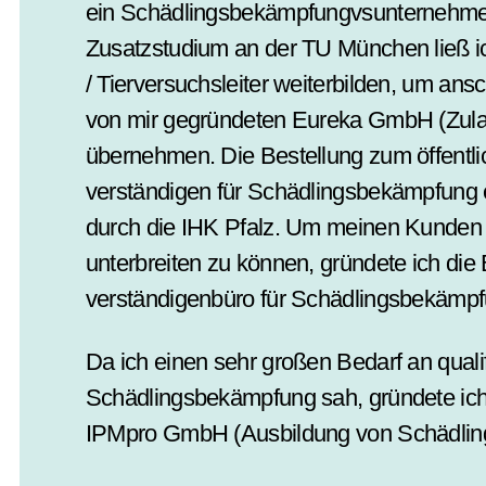
ein Schädlings­bekämpfung­vs­unternehm
Zusatz­studium an der TU München ließ ic
/ Tier­versuchs­­leiter weiter­bilden, um an
von mir gegründeten Eureka GmbH (Zulas
übernehmen. Die Bestellung zum öffentlic
verständigen für Schädlings­­bekämpfung 
durch die IHK Pfalz. Um meinen Kunden 
unterbreiten zu können, gründete ich d
verständigen­­büro für Schädlings­bekämp
Da ich einen sehr großen Bedarf an qualif
Schädlings­­bekämpfung sah, gründete i
IPMpro GmbH (Ausbildung von Schädling